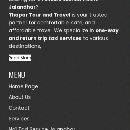
Jalandhar
?
Thapar Tour and Travel
is your trusted
partner for comfortable, safe, and
affordable travel. We specialize in
one-way
and return trip taxi services
to various
destinations,
Read More
MENU
Home Page
About Us
Contact
Services
No1 Taxi Service Jalandhar